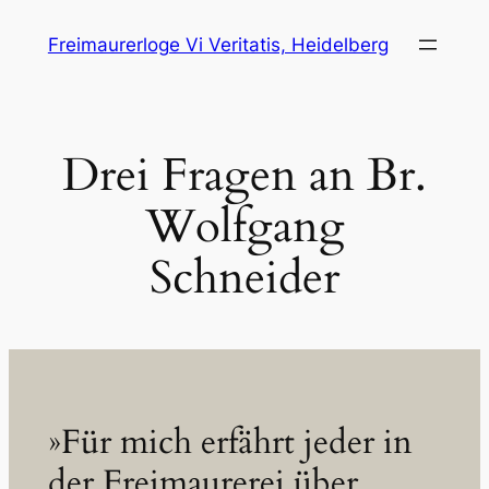
Zum
Freimaurerloge Vi Veritatis, Heidelberg
Inhalt
springen
Drei Fragen an Br.
Wolfgang
Schneider
»Für mich erfährt jeder in
der Freimaurerei über