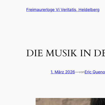
Zum
Freimaurerloge Vi Veritatis, Heidelberg
Inhalt
springen
DIE MUSIK IN D
1. März 2026
—
Eric Queno
von