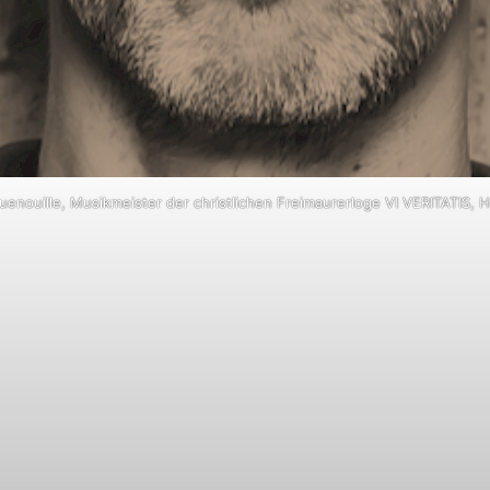
Quenouille, Musikmeister der christlichen Freimaurerloge VI VERITATIS, 