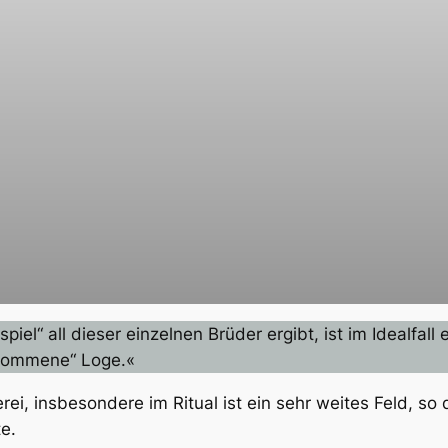
l“ all dieser einzelnen Brüder ergibt, ist im Idealfall
lkommene“ Loge.«
i, insbesondere im Ritual ist ein sehr weites Feld, so d
e.