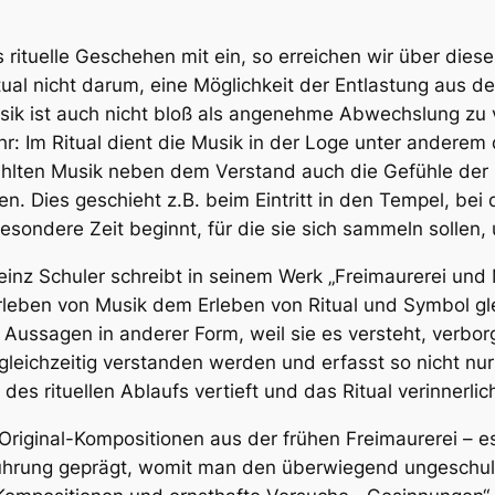
rituelle Geschehen mit ein, so erreichen wir über diese 
tual nicht darum, eine Möglichkeit der Entlastung aus 
sik ist auch nicht bloß als angenehme Abwechslung zu ve
ehr: Im Ritual dient die Musik in der Loge unter ander
ählten Musik neben dem Verstand auch die Gefühle der Br
en. Dies geschieht z.B. beim Eintritt in den Tempel, be
esondere Zeit beginnt, für die sie sich sammeln sollen, 
Heinz Schuler schreibt in seinem Werk „Freimaurerei und
eben von Musik dem Erleben von Ritual und Symbol gleic
Aussagen in anderer Form, weil sie es versteht, verborg
gleichzeitig verstanden werden und erfasst so nicht n
s rituellen Ablaufs vertieft und das Ritual verinnerlich
iginal-Kompositionen aus der frühen Freimaurerei – es
ieführung geprägt, womit man den überwiegend ungesch