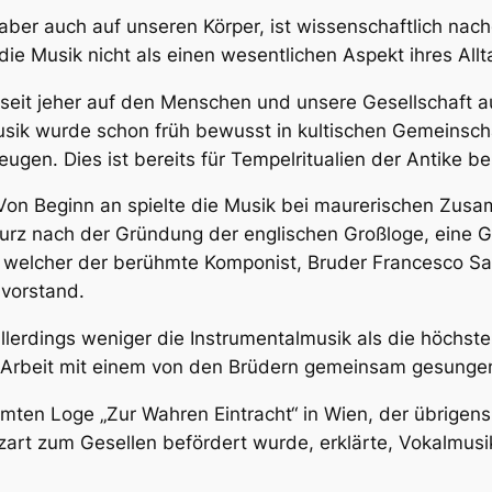
aber auch auf unseren Körper, ist wissenschaftlich nac
ie Musik nicht als einen wesentlichen Aspekt ihres All
k seit jeher auf den Menschen und unsere Gesellschaft a
Musik wurde schon früh bewusst in kultischen Gemeinsc
n. Dies ist bereits für Tempelritualien der Antike be
 Von Beginn an spielte die Musik bei maurerischen Zus
 kurz nach der Gründung der englischen Großloge, eine G
d, welcher der berühmte Komponist, Bruder Francesco Sav
 vorstand.
allerdings weniger die Instrumentalmusik als die höchs
re Arbeit mit einem von den Brüdern gemeinsam gesung
mten Loge „Zur Wahren Eintracht“ in Wien, der übrige
rt zum Gesellen befördert wurde, erklärte, Vokalmusik