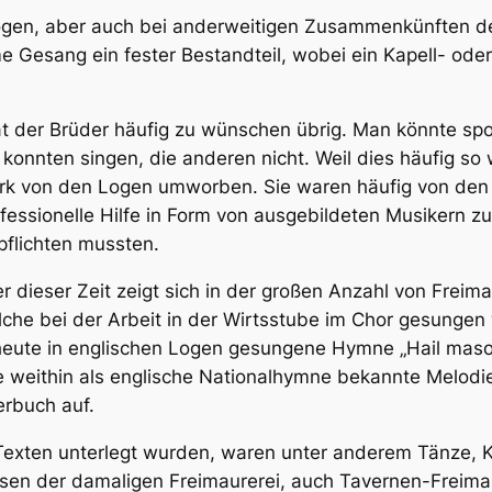
ogen, aber auch bei anderweitigen Zusammenkünften der
 Gesang ein fester Bestandteil, wobei ein Kapell- ode
ät der Brüder häufig zu wünschen übrig. Man könnte spo
n konnten singen, die anderen nicht. Weil dies häufig s
tark von den Logen umworben. Sie waren häufig von den
rofessionelle Hilfe in Form von ausgebildeten Musikern z
pflichten mussten.
r dieser Zeit zeigt sich in der großen Anzahl von Frei
che bei der Arbeit in der Wirtsstube im Chor gesungen w
 heute in englischen Logen gesungene Hymne „Hail mason
e weithin als englische Nationalhymne bekannte Melodie
erbuch auf.
Texten unterlegt wurden, waren unter anderem Tänze, K
sen der damaligen Freimaurerei, auch Tavernen-Freimau