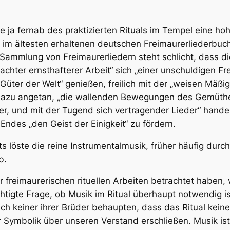
ie ja fernab des praktizierten Rituals im Tempel eine 
ng im ältesten erhaltenen deutschen Freimaurerliederbuc
 Sammlung von Freimaurerliedern steht schlicht, dass d
achter ernsthafterer Arbeit“ sich „einer unschuldigen F
Güter der Welt“ genießen, freilich mit der „weisen Mäß
dazu angetan, „die wallenden Bewegungen des Gemüthes
ser, und mit der Tugend sich vertragender Lieder“ hande
 Endes „den Geist der Einigkeit“ zu fördern.
ts löste die reine Instrumentalmusik, früher häufig durc
b.
reimaurerischen rituellen Arbeiten betrachtet haben, wo
rechtigte Frage, ob Musik im Ritual überhaupt notwendig 
h keiner ihrer Brüder behaupten, dass das Ritual keine 
er Symbolik über unseren Verstand erschließen. Musik i