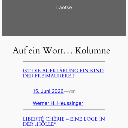
Laotse
Auf ein Wort… Kolumne
IST DIE AUFKLÄRUNG EIN KIND
DER FREIMAUREREI?
15. Juni 2026
—
von
Werner H. Heussinger
LIBERTÉ CHÉRIE – EINE LOGE IN
DER „HÖLLE“